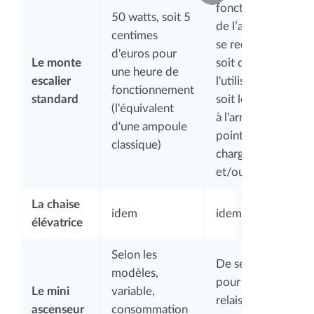
fonctionnement
50 watts, soit 5
de l’appareil et
centimes
se rechargent
d'euros pour
Le monte
soit durant
une heure de
escalier
l'utilisation, ou
fonctionnement
standard
soit lorsqu'il est
(l'équivalent
à l'arrêt sur des
d'une ampoule
points de
classique)
charge (en haut
et/ou en bas)
La chaise
idem
idem
élévatrice
Selon les
De secours
modèles,
pour prendre le
Le mini
variable,
relais en cas de
ascenseur
consommation