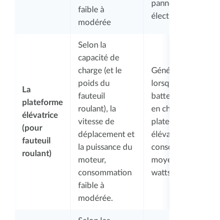
panne
faible à
électrique
modérée
Selon la
capacité de
charge (et le
Généralement,
poids du
lorsque les
La
fauteuil
batteries sont
plateforme
roulant), la
en charge, la
élévatrice
vitesse de
plateforme
(pour
déplacement et
élévatrice
fauteuil
la puissance du
consomme en
roulant)
moteur,
moyenne 80
consommation
watts.
faible à
modérée.