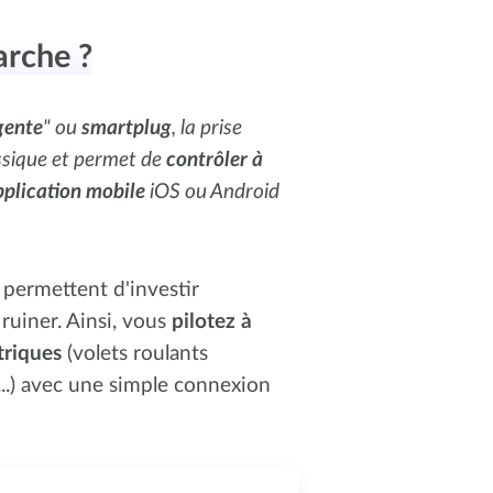
arche ?
igente
" ou
smartplug
, la prise
ssique et permet de
contrôler à
pplication mobile
iOS ou Android
 permettent d'investir
uiner. Ainsi, vous
pilotez à
triques
(volets roulants
...) avec une simple connexion