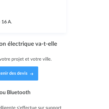
 16 A
.
on électrique va-t-elle
otre projet et votre ville.
enir des devis
I ou Bluetooth
elligente s'effectue sur support