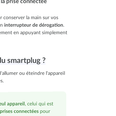
 la prise connectée
r conserver la main sur vos
un
interrupteur de dérogation
.
llement en appuyant simplement
du smartplug ?
d'allumer ou éteindre l'appareil
s.
eul appareil
, celui qui est
iprises connectées
pour