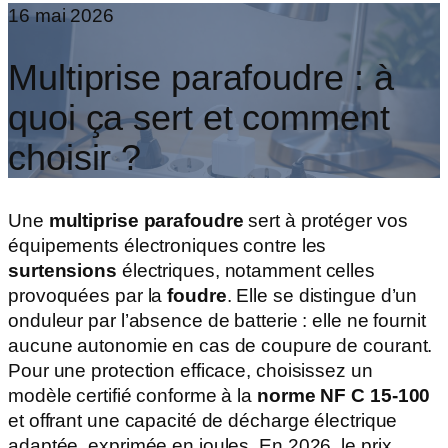
16 mai 2026
Multiprise parafoudre : à
quoi ça sert et comment
choisir ?
Une
multiprise parafoudre
sert à protéger vos
équipements électroniques contre les
surtensions
électriques, notamment celles
provoquées par la
foudre
. Elle se distingue d’un
onduleur par l’absence de batterie : elle ne fournit
aucune autonomie en cas de coupure de courant.
Pour une protection efficace, choisissez un
modèle certifié conforme à la
norme NF C 15-100
et offrant une capacité de décharge électrique
adaptée, exprimée en joules. En 2026, le prix