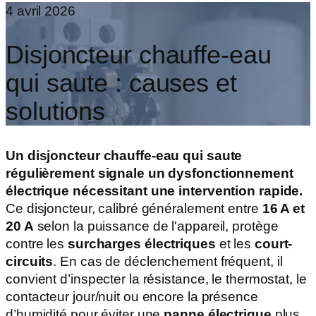
4 avril 2026
Disjoncteur chauffe-eau
qui saute : causes et
solutions
Un disjoncteur chauffe-eau qui saute
régulièrement signale un dysfonctionnement
électrique nécessitant une intervention rapide.
Ce disjoncteur, calibré généralement entre
16 A et
20 A
selon la puissance de l'appareil, protège
contre les
surcharges électriques
et les
court-
circuits
. En cas de déclenchement fréquent, il
convient d’inspecter la résistance, le thermostat, le
contacteur jour/nuit ou encore la présence
d’humidité pour éviter une
panne électrique
plus