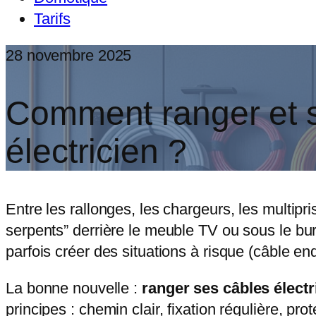
Tarifs
28 novembre 2025
Comment ranger et s
électricien ?
Entre les rallonges, les chargeurs, les multipri
serpents” derrière le meuble TV ou sous le bur
parfois créer des situations à risque (câble e
La bonne nouvelle :
ranger ses câbles élect
principes : chemin clair, fixation régulière, pr