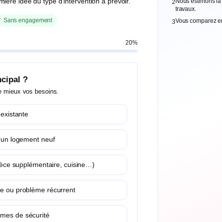
ière idée du type d’intervention à prévoir.
Nous estimons la 
2
travaux.
Sans engagement
✓
Vous comparez ens
3
20%
ncipal ?
 le mieux vos besoins.
 existante
s un logement neuf
(pièce supplémentaire, cuisine…)
te ou problème récurrent
rmes de sécurité