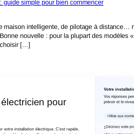
n : guide simple pour bien commencer
e maison intelligente, de pilotage à distance…
nne nouvelle : pour la plupart des modèles « à e
 choisir […]
Votre installat
Vos réponses perm
électricien pour
prévoir et le niv
⚡
Mise aux normes
Décrivez votre pr
1
otre installation électrique. C’est rapide,