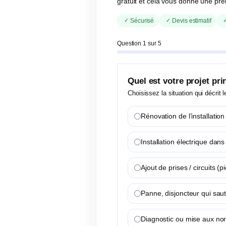
gratuit et cela vous donne une prem
Sécurisé
Devis estimatif
✓
✓
Question 1 sur 5
Quel est votre projet pri
Choisissez la situation qui décrit
Rénovation de l’installation
Installation électrique dan
Ajout de prises / circuits 
Panne, disjoncteur qui sau
Diagnostic ou mise aux no